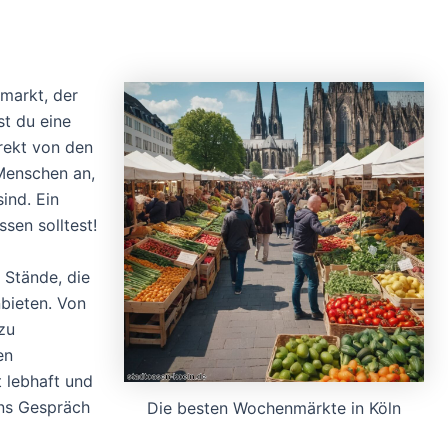
nmarkt, der
st du eine
rekt von den
 Menschen an,
ind. Ein
ssen solltest!
 Stände, die
nbieten. Von
zu
en
 lebhaft und
ins Gespräch
Die besten Wochenmärkte in Köln