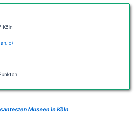
7 Köln
an.io/
Punkten
ssantesten Museen in Köln