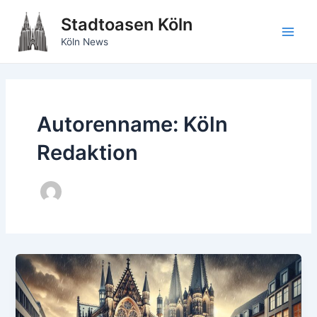
Zum
Stadtoasen Köln
Inhalt
springen
Main
Köln News
Men
Autorenname: Köln
Redaktion